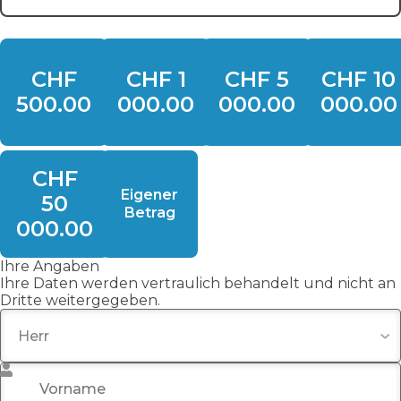
CHF
CHF 1
CHF 5
CHF 10
500.00
000.00
000.00
000.00
CHF
Eigener
50
Betrag
000.00
Ihre Angaben
Ihre Daten werden vertraulich behandelt und nicht an
Dritte weitergegeben.
Titel
Vorname
*