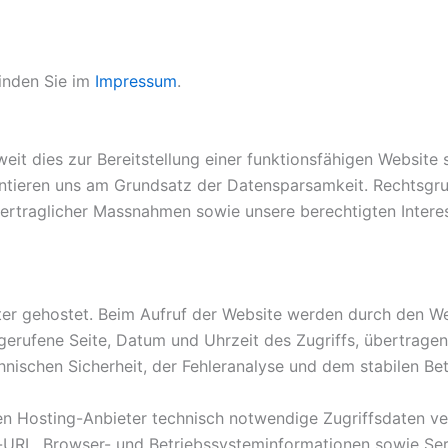
inden Sie im
Impressum
.
it dies zur Bereitstellung einer funktionsfähigen Website s
orientieren uns am Grundsatz der Datensparsamkeit. Rechtsg
r vertraglicher Massnahmen sowie unsere berechtigten Inte
ster gehostet. Beim Aufruf der Website werden durch den W
aufgerufene Seite, Datum und Uhrzeit des Zugriffs, übertr
hnischen Sicherheit, der Fehleranalyse und dem stabilen Bet
n Hosting-Anbieter technisch notwendige Zugriffsdaten ve
er-URL, Browser- und Betriebssysteminformationen sowie Ser